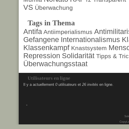
VS
Überwachung
Tags in Thema
Antifa
Antimilita
Antiimperialismus
Gefangene
Internationalismus
Kl
Klassenkampf
Mensc
Knastsystem
Repression
Solidarität
Tipps & Tri
Überwachungsstaat
Utilisateurs en ligne
Il y a actuellement
0 utilisateurs
et
26 invités
en ligne.
Soli
CopyLe