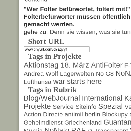
"Wer Folter befürwortet, foltert mit!
Folterbefürworter müssen öffentlic
gemacht werden.
gehe zu:
Denn sie wissen, was sie tun
Short URL
Tags in Projekte
Aktionstag 18. März
AntiFolter
F
NoN
Andrea Wolf
Lagerwelten
No G8
war starts here
Lufthansa
Tags in Rubrik
Blog/WebJournal
International
K
Projekte
Spezial
Service
Siteinfo
Ve
Action Directe
antimil
berlin
Blockupy
Guanta
Geheimdienst
Griechenland
NoNato
RAF
Mumia
rz
Transparent