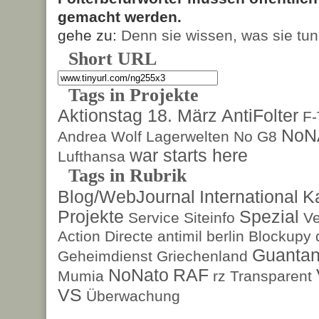
gemacht werden.
gehe zu:
Denn sie wissen, was sie tun
Short URL
Tags in Projekte
Aktionstag 18. März
AntiFolter
F
NoN
Andrea Wolf
Lagerwelten
No G8
war starts here
Lufthansa
Tags in Rubrik
Blog/WebJournal
International
K
Projekte
Spezial
Service
Siteinfo
Ve
Action Directe
antimil
berlin
Blockupy
Guanta
Geheimdienst
Griechenland
NoNato
RAF
Mumia
rz
Transparent
VS
Überwachung