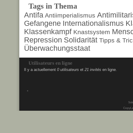
Tags in Thema
Antifa
Antimilita
Antiimperialismus
Gefangene
Internationalismus
Kl
Klassenkampf
Mensc
Knastsystem
Repression
Solidarität
Tipps & Tri
Überwachungsstaat
Utilisateurs en ligne
Il y a actuellement
0 utilisateurs
et
21 invités
en ligne.
Soli
CopyLe