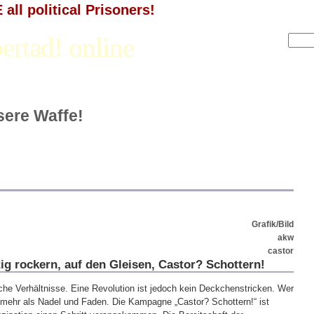
all political Prisoners!
ertad! online
nsere Waffe!
n
Grafik/Bild
akw
castor
ig rockern, auf den Gleisen, Castor? Schottern!
iche Verhältnisse. Eine Revolution ist jedoch kein Deckchenstricken. Wer
t mehr als Nadel und Faden. Die Kampagne „Castor? Schottern!“ ist