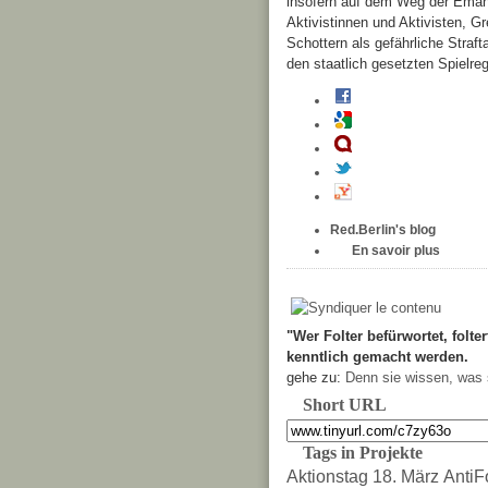
insofern auf dem Weg der Emanz
Aktivistinnen und Aktivisten, G
Schottern als gefährliche Strafta
den staatlich gesetzten Spielreg
Red.Berlin's blog
En savoir plus
"Wer Folter befürwortet, folter
kenntlich gemacht werden.
gehe zu:
Denn sie wissen, was 
Short URL
Tags in Projekte
Aktionstag 18. März
AntiF