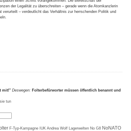
ipation einen Schritt vorangekommen. Die Bereitschaft der
renzen der Legalität zu überschreiten – gerade wenn die Atomkanzlerin
t verurteilt – verdeutlicht das Verhältnis zur herrschenden Politik und
eln.
t mit!"
Deswegen:
Folterbefürworter müssen öffentlich benannt und
sie tun
olter
NoNATO
F-Typ-Kampagne
IUK Andrea Wolf
Lagerwelten
No G8