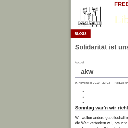
FREE 
Lib
BLOGS
Solidarität ist u
Accueil
akw
9. November 2010 - 23:03 — Red.Berli
Sonntag war'n wir richt
Wir wollen andere gesellschaftl
die Welt verändern will, brauch