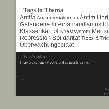
Tags in Thema
Antifa
Antimilita
Antiimperialismus
Gefangene
Internationalismus
Kl
Klassenkampf
Mensc
Knastsystem
Repression
Solidarität
Tipps & Tri
Überwachungsstaat
Who's online
There are currently
0 users
and
23 guests
online.
Soli
CopyLe