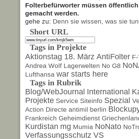
Folterbefürworter müssen öffentlic
gemacht werden.
gehe zu:
Denn sie wissen, was sie tun
Short URL
Tags in Projekte
Aktionstag 18. März
AntiFolter
F
NoN
Andrea Wolf
Lagerwelten
No G8
war starts here
Lufthansa
Tags in Rubrik
Blog/WebJournal
International
K
Projekte
Spezial
Service
Siteinfo
Ve
Blockup
Action Directe
antimil
berlin
Frankreich
Geheimdienst
Griechenlan
Kurdistan
mg
NoNato
Mumia
NoTr
Verfassungsschutz
VS