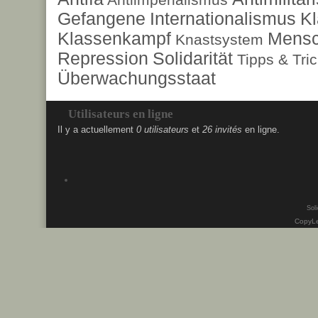
Gefangene
Internationalismus
Kl
Klassenkampf
Mensc
Knastsystem
Repression
Solidarität
Tipps & Tri
Überwachungsstaat
Utilisateurs en ligne
Il y a actuellement
0 utilisateurs
et
26 invités
en ligne.
Soli
CopyLe