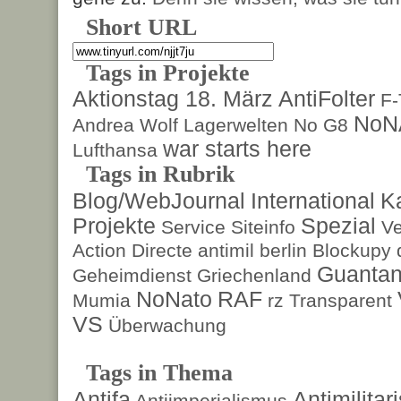
Short URL
Tags in Projekte
Aktionstag 18. März
AntiFolter
F
NoN
Andrea Wolf
Lagerwelten
No G8
war starts here
Lufthansa
Tags in Rubrik
Blog/WebJournal
International
K
Projekte
Spezial
Service
Siteinfo
Ve
Action Directe
antimil
berlin
Blockupy
Guanta
Geheimdienst
Griechenland
NoNato
RAF
Mumia
rz
Transparent
VS
Überwachung
Tags in Thema
Antifa
Antimilita
Antiimperialismus