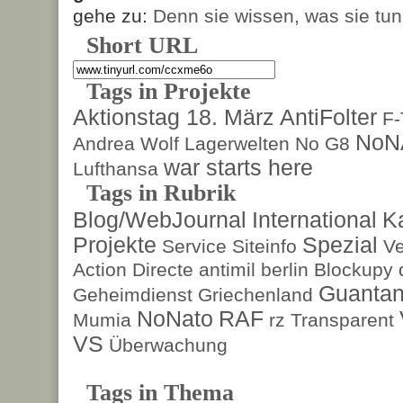
gehe zu:
Denn sie wissen, was sie tun
Short URL
Tags in Projekte
Aktionstag 18. März
AntiFolter
F
NoN
Andrea Wolf
Lagerwelten
No G8
war starts here
Lufthansa
Tags in Rubrik
Blog/WebJournal
International
K
Projekte
Spezial
Service
Siteinfo
Ve
Action Directe
antimil
berlin
Blockupy
Guanta
Geheimdienst
Griechenland
NoNato
RAF
Mumia
rz
Transparent
VS
Überwachung
Tags in Thema