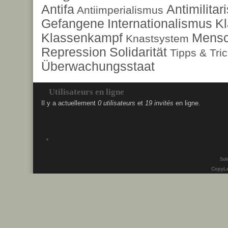
Antifa
Antimilita
Antiimperialismus
Gefangene
Internationalismus
Kl
Klassenkampf
Mensc
Knastsystem
Repression
Solidarität
Tipps & Tri
Überwachungsstaat
Utilisateurs en ligne
Il y a actuellement
0 utilisateurs
et
19 invités
en ligne.
Soli
CopyLe