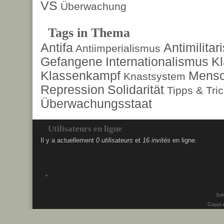
VS
Überwachung
Tags in Thema
Antifa
Antimilita
Antiimperialismus
Gefangene
Internationalismus
Kl
Klassenkampf
Mensc
Knastsystem
Repression
Solidarität
Tipps & Tri
Überwachungsstaat
Utilisateurs en ligne
Il y a actuellement
0 utilisateurs
et
16 invités
en ligne.
Soli
CopyLe