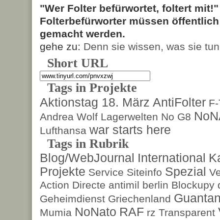
"Wer Folter befürwortet, foltert mit!
Folterbefürworter müssen öffentlic
gemacht werden.
gehe zu:
Denn sie wissen, was sie tun
Short URL
Tags in Projekte
Aktionstag 18. März
AntiFolter
F
NoN
Andrea Wolf
Lagerwelten
No G8
war starts here
Lufthansa
Tags in Rubrik
Blog/WebJournal
International
K
Projekte
Spezial
Service
Siteinfo
Ve
Action Directe
antimil
berlin
Blockupy
Guanta
Geheimdienst
Griechenland
NoNato
RAF
Mumia
rz
Transparent