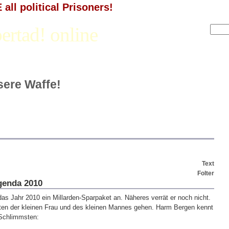
all political Prisoners!
ertad! online
nsere Waffe!
n
Text
Folter
genda 2010
as Jahr 2010 ein Millarden-Sparpaket an. Näheres verrät er noch nicht.
Lasten der kleinen Frau und des kleinen Mannes gehen. Harm Bergen kennt
Schlimmsten: