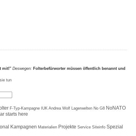
t mit!"
Deswegen:
Folterbefürworter müssen öffentlich benannt und
sie tun
olter
NoNATO
F-Typ-Kampagne
IUK Andrea Wolf
Lagerwelten
No G8
ar starts here
ional
Kampagnen
Projekte
Spezial
Materialien
Service
Siteinfo