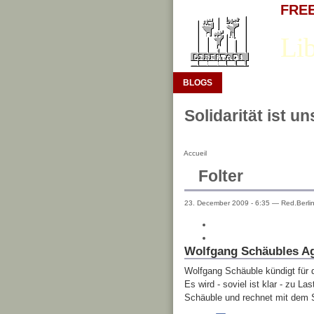
FREE 
Lib
BLOGS
Solidarität ist u
Accueil
Folter
23. December 2009 - 6:35 — Red.Berli
Wolfgang Schäubles A
Wolfgang Schäuble kündigt für d
Es wird - soviel ist klar - zu 
Schäuble und rechnet mit dem 