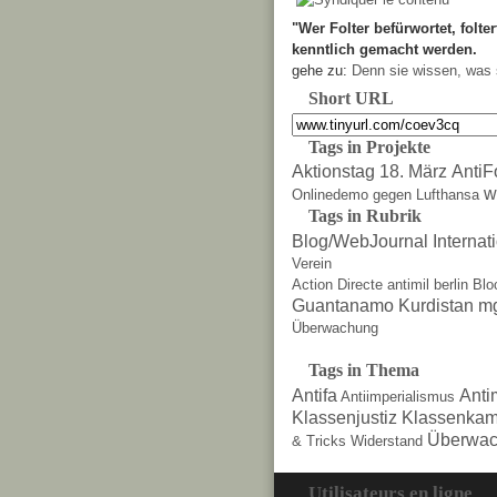
"Wer Folter befürwortet, folter
kenntlich gemacht werden.
gehe zu:
Denn sie wissen, was 
Short URL
Tags in Projekte
Aktionstag 18. März
AntiF
w
Onlinedemo gegen Lufthansa
Tags in Rubrik
Blog/WebJournal
Internat
Verein
Action Directe
antimil
berlin
Blo
Guantanamo
Kurdistan
m
Überwachung
Tags in Thema
Antifa
Anti
Antiimperialismus
Klassenjustiz
Klassenkam
Überwac
& Tricks
Widerstand
Utilisateurs en ligne