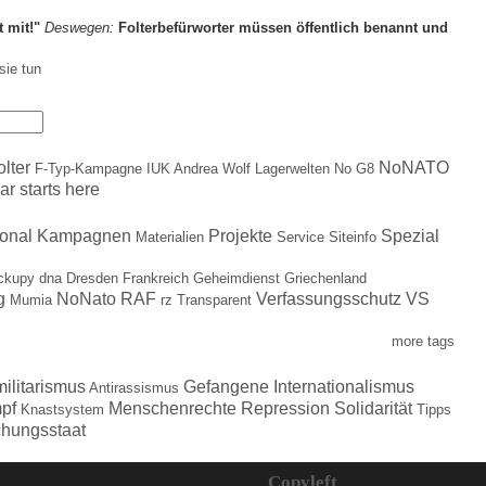
t mit!"
Deswegen:
Folterbefürworter müssen öffentlich benannt und
sie tun
olter
NoNATO
F-Typ-Kampagne
IUK Andrea Wolf
Lagerwelten
No G8
ar starts here
ional
Kampagnen
Projekte
Spezial
Materialien
Service
Siteinfo
ckupy
dna
Dresden
Frankreich
Geheimdienst
Griechenland
g
NoNato
RAF
Verfassungsschutz
VS
Mumia
rz
Transparent
more tags
militarismus
Gefangene
Internationalismus
Antirassismus
pf
Menschenrechte
Repression
Solidarität
Knastsystem
Tipps
hungsstaat
Copyleft