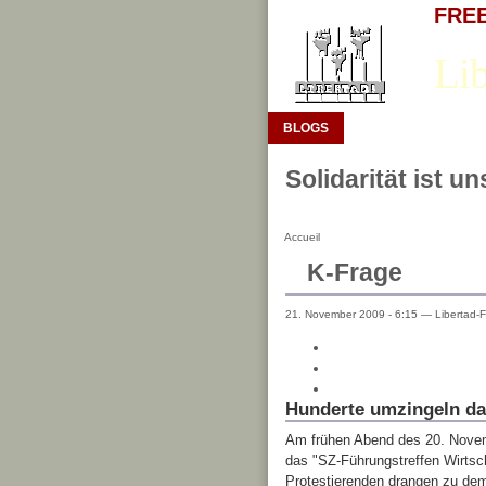
FREE 
Lib
BLOGS
Solidarität ist u
Accueil
K-Frage
21. November 2009 - 6:15 — Libertad-F
Hunderte umzingeln da
Am frühen Abend des 20. Novem
das "SZ-Führungstreffen Wirtsch
Protestierenden drangen zu dem 