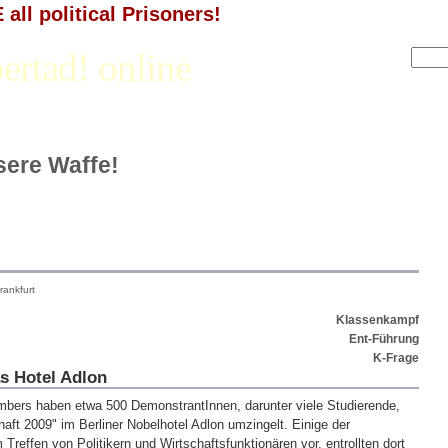
all political Prisoners!
ertad! online
nsere Waffe!
rankfurt
Klassenkampf
Ent-Führung
K-Frage
s Hotel Adlon
bers haben etwa 500 DemonstrantInnen, darunter viele Studierende,
aft 2009" im Berliner Nobelhotel Adlon umzingelt. Einige der
Treffen von Politikern und Wirtschaftsfunktionären vor, entrollten dort