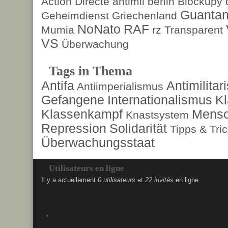
Action Directe
antimil
berlin
Blockupy
Guanta
Geheimdienst
Griechenland
NoNato
RAF
Mumia
rz
Transparent
VS
Überwachung
Tags in Thema
Antifa
Antimilita
Antiimperialismus
Gefangene
Internationalismus
Kl
Klassenkampf
Mensc
Knastsystem
Repression
Solidarität
Tipps & Tri
Überwachungsstaat
Utilisateurs en ligne
Il y a actuellement
0 utilisateurs
et
22 invités
en ligne.