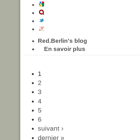
Red.Berlin's blog
En savoir plus
1
2
3
4
5
6
suivant ›
dernier »