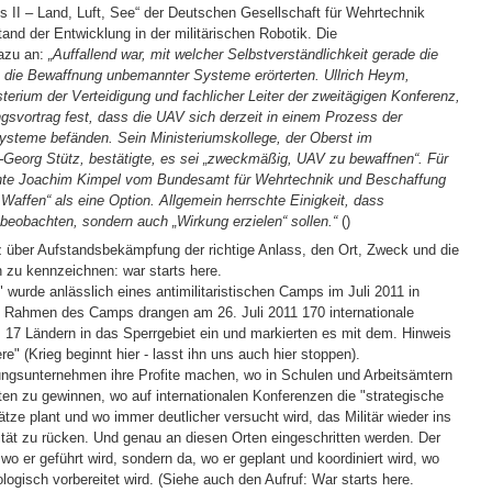
II – Land, Luft, See“ der Deutschen Gesellschaft für Wehrtechnik
nd der Entwicklung in der militärischen Robotik. Die
dazu an:
„Auffallend war, mit welcher Selbstverständlichkeit gerade die
rs die Bewaffnung unbemannter Systeme erörterten. Ullrich Heym,
terium der Verteidigung und fachlicher Leiter der zweitägigen Konferenz,
ungsvortrag fest, dass die UAV sich derzeit in einem Prozess der
ysteme befänden. Sein Ministeriumskollege, der Oberst im
r-Georg Stütz, bestätigte, es sei „zweckmäßig, UAV zu bewaffnen“. Für
te Joachim Kimpel vom Bundesamt für Wehrtechnik und Beschaffung
r Waffen“ als eine Option. Allgemein herrschte Einigkeit, dass
eobachten, sondern auch „Wirkung erzielen“ sollen.“
(
)
nz über Aufstandsbekämpfung der richtige Anlass, den Ort, Zweck und die
 zu kennzeichnen: war starts here.
wurde anlässlich eines antimilitaristischen Camps im Juli 2011 in
Im Rahmen des Camps drangen am 26. Juli 2011 170 internationale
s 17 Ländern in das Sperrgebiet ein und markierten es mit dem. Hinweis
here" (Krieg beginnt hier - lasst ihn uns auch hier stoppen).
tungsunternehmen ihre Profite machen, wo in Schulen und Arbeitsämtern
en zu gewinnen, wo auf internationalen Konferenzen die "strategische
ze plant und wo immer deutlicher versucht wird, das Militär wieder ins
ität zu rücken. Und genau an diesen Orten eingeschritten werden. Der
 wo er geführt wird, sondern da, wo er geplant und koordiniert wird, wo
ologisch vorbereitet wird. (Siehe auch den Aufruf: War starts here.