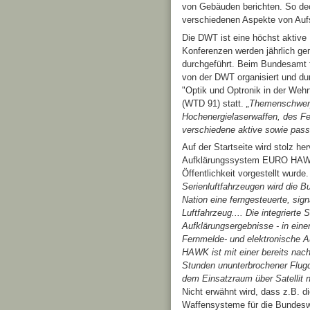
von Gebäuden berichten. So dec
verschiedenen Aspekte von Au
Die DWT ist eine höchst aktiv
Konferenzen werden jährlich ge
durchgeführt. Beim Bundesamt 
von der DWT organisiert und du
"Optik und Optronik in der Wehr
(WTD 91) statt.
„Themenschwerpu
Hochenergielaserwaffen, des Fe
verschiedene aktive sowie pas
Auf der Startseite wird stolz 
Aufklärungssystem EURO HAWK b
Öffentlichkeit vorgestellt wurde
Serienluftfahrzeugen wird die B
Nation eine ferngesteuerte, si
Luftfahrzeug.... Die integrierte 
Aufklärungsergebnisse - in eine
Fernmelde- und elektronische 
HAWK ist mit einer bereits nac
Stunden ununterbrochener Flug
dem Einsatzraum über Satellit 
Nicht erwähnt wird, dass z.B. d
Waffensysteme für die Bundeswe