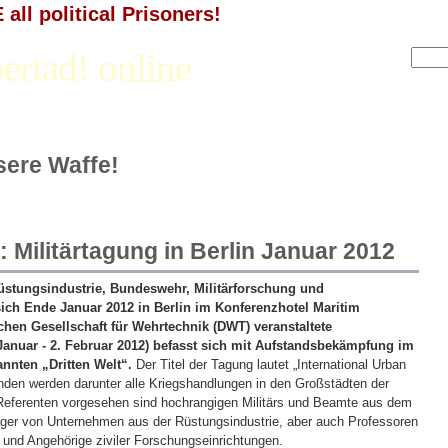
all political Prisoners!
ertad! online
nsere Waffe!
: Militärtagung in Berlin Januar 2012
üstungsindustrie, Bundeswehr, Militärforschung und
sich Ende Januar 2012 in Berlin im Konferenzhotel Maritim
chen Gesellschaft für Wehrtechnik (DWT) veranstaltete
 Januar - 2. Februar 2012) befasst sich mit Aufstandsbekämpfung im
nnten „Dritten Welt“.
Der Titel der Tagung lautet „International Urban
nden werden darunter alle Kriegshandlungen in den Großstädten der
 Referenten vorgesehen sind hochrangigen Militärs und Beamte aus dem
ger von Unternehmen aus der Rüstungsindustrie, aber auch Professoren
nd Angehörige ziviler Forschungseinrichtungen.