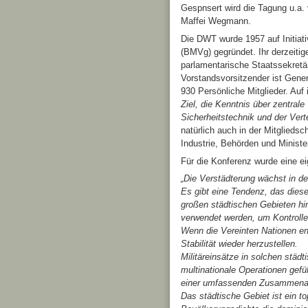
Gespnsert wird die Tagung u.a.
Maffei Wegmann.
Die DWT wurde 1957 auf Initiat
(BMVg) gegründet. Ihr derzeitig
parlamentarische Staatssekret
Vorstandsvorsitzender ist Gener
930 Persönliche Mitglieder. Auf i
Ziel, die Kenntnis über zentral
Sicherheitstechnik und der Verte
natürlich auch in der Mitglieds
Industrie, Behörden und Ministe
Für die Konferenz wurde eine e
„Die Verstädterung wächst in de
Es gibt eine Tendenz, das dies
großen städtischen Gebieten hin
verwendet werden, um Kontrolle
Wenn die Vereinten Nationen en
Stabilität wieder herzustellen.
Militäreinsätze in solchen stä
multinationale Operationen gefüh
einer umfassenden Zusammenar
Das städtische Gebiet ist ein 