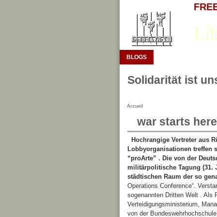
FREE 
Lib
BLOGS
Solidarität ist u
Accueil
war starts here
Hochrangige Vertreter aus R
Lobbyorganisationen treffen 
“proArte” . Die von der Deuts
militärpolitische Tagung (31.
städtischen Raum der so gena
Operations Conference“. Versta
sogenannten Dritten Welt . Als
Verteidigungsministerium, Mana
von der Bundeswehrhochschule u