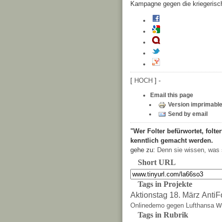
Kampagne gegen die kriegerisc
[
HOCH
] -
Email this page
Version imprimabl
Send by email
"Wer Folter befürwortet, folter
kenntlich gemacht werden.
gehe zu:
Denn sie wissen, was 
Short URL
Tags in Projekte
Aktionstag 18. März
AntiF
w
Onlinedemo gegen Lufthansa
Tags in Rubrik