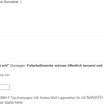
he Normalität:
)
e
t mit!"
Deswegen:
Folterbefürworter müssen öffentlich benannt und
sie tun
olter
NoNATO
F-Typ-Kampagne
IUK Andrea Wolf
Lagerwelten
No G8
ar starts here