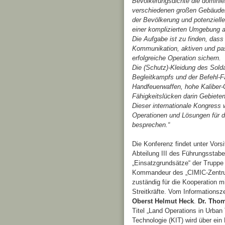
Bevölkerungsdichte die dominier
verschiedenen großen Gebäuden
der Bevölkerung und potenziell
einer komplizierten Umgebung a
Die Aufgabe ist zu finden, dass 
Kommunikation, aktiven und pa
erfolgreiche Operation sichern.
Die (Schutz)-Kleidung des Solda
Begleitkampfs und der Befehl-F
Handfeuerwaffen, hohe Kaliber-
Fähigkeitslücken darin Gebiete
Dieser internationale Kongress 
Operationen und Lösungen für di
besprechen.“
Die Konferenz findet unter Vors
Abteilung III des Führungsstab
„Einsatzgrundsätze“ der Truppe 
Kommandeur des „CIMIC-Zentrum
zuständig für die Kooperation 
Streitkräfte. Vom Informations
Oberst Helmut Heck
.
Dr. Tho
Titel „Land Operations in Urban 
Technologie (KIT) wird über ein