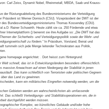
 von: Carl Zeiss, Dynamit Nobel, Rheinmetall, MBDA, Saab und Krauss-
ive der Rüstungsabteilung des Bundesministeriums der Verteidigung
er Präsident ist Werner Dornisch (CSU). Vizepräsident der DWT ist der
är des Bundesverteidigungsministeriums Thomas Kossendey (CDU).
al a.D. Rainer Schuwirth. Heute zählt sie ca. 250 Fördernde und etwa
hrer Internetplattform (
) benennt sie ihre Aufgabe so:
„Die DWT hat das
e Themen der Sicherheits- und Verteidigungspolitik sowie der Wehr- und
idigungswirtschaft zu fördern.“
In Präsidium, Vorstand, Beirat und
chaft tummeln sich jede Menge leitender Technokraten aus Politik,
rien.
igene homepage engerichtet:
. Dort heisst zum Hintergrund:
r Welt schnell, das ist in Entwicklungsländern besonders offensichtlich.
es massive Anwachsen auf einen Niedergang der Stabilität in jenen
ausläuft. Das kann schließlich von Terroristen oder politischen Gegnern
 über das Land zu gewinnen.
tscheiden, kann ein militärisches Eingreifen notwendig werden, um die
dtischen Gebieten werden am wahrscheinlichsten als umfassende
rt. Das schließt Verteidigungs- und Stabilitätsoperationen ein, die in
beit durchgeführt werden müssen.
topographischer Komplex, wo künstliches Gebäude und/oder hohe