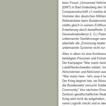
beim Forum „Unmanned Vehicles 
(DWT) in Bad Godesberg den Sta
Compuerzeitschrift c’t merkte 
Vertreter des deutschen Militä
Referatsleiter beim Bundesminis
stellte gleich in seinem Eröffn
Erweiterung durch bewaffnete S
Generalstabsdienst (i. G.) Pete
unbemannte Seefahrzeuge nann
ebenfalls die „Einrüstung letale
unbemannte Systeme nicht nur b
Alles in allem ist eine Konfere
beteiligten Personen und Firmen
Die Kampagne "War starts here" 
Luleå/Nordschweden initiiert. 
Aktivistinnen und Aktivisten au
"War starts here - let's stop it 
Der Krieg beginnt hier, wo Rüs
die Bundeswehr versucht Soldat
Community" ihre nächsten Einsät
Zentrum gesellschaftlicher Real
Krieg wird nicht da aufgehalten,
seine Logistik steckt und er ide