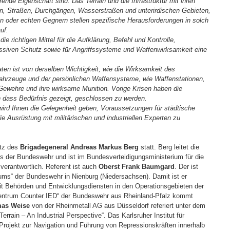
ende Eigenschaft sind. Das Terrain und die Infrastruktur mit ihren
, Straßen, Durchgängen, Wasserstraßen und unterirdischen Gebieten,
en oder echten Gegnern stellen spezifische Herausforderungen in solch
uf.
die richtigen Mittel für die Aufklärung, Befehl und Kontrolle,
ssiven Schutz sowie für Angriffssysteme und Waffenwirksamkeit eine
ten ist von derselben Wichtigkeit, wie die Wirksamkeit des
ahrzeuge und der persönlichen Waffensysteme, wie Waffenstationen,
Gewehre und ihre wirksame Munition. Vorige Krisen haben die
n dass Bedürfnis gezeigt, geschlossen zu werden.
wird Ihnen die Gelegenheit geben, Voraussetzungen für städtische
e Ausrüstung mit militärischen und industriellen Experten zu
itz des
Brigadegeneral Andreas Markus Berg
statt. Berg leitet die
es der Bundeswehr und ist im Bundesverteidigungsministerium für die
verantwortlich. Referent ist auch
Oberst Frank Baumgard
. Der ist
s“ der Bundeswehr in Nienburg (Niedersachsen). Damit ist er
mit Behörden und Entwicklungsdiensten in den Operationsgebieten der
zentrum Counter IED“ der Bundeswehr aus Rheinland-Pfalz kommt
mas Weise
von der Rheinmetall AG aus Düsseldorf referiert unter dem
Terrain – An Industrial Perspective“. Das Karlsruher Institut für
 Projekt zur Navigation und Führung von Repressionskräften innerhalb