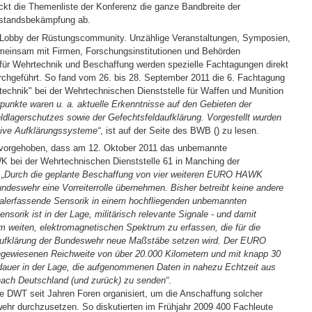
kt die Themenliste der Konferenz die ganze Bandbreite der
fstandsbekämpfung ab.
e Lobby der Rüstungscommunity. Unzählige Veranstaltungen, Symposien,
meinsam mit Firmen, Forschungsinstitutionen und Behörden
für Wehrtechnik und Beschaffung werden spezielle Fachtagungen direkt
rchgeführt. So fand vom 26. bis 28. September 2011 die 6. Fachtagung
technik" bei der Wehrtechnischen Dienststelle für Waffen und Munition
nkte waren u. a. aktuelle Erkenntnisse auf den Gebieten der
ldlagerschutzes sowie der Gefechtsfeldaufklärung. Vorgestellt wurden
sive Aufklärungssysteme“
, ist auf der Seite des BWB (
) zu lesen.
hervorgehoben, dass am 12. Oktober 2011 das unbemannte
ei der Wehrtechnischen Dienststelle 61 in Manching der
.
„Durch die geplante Beschaffung von vier weiteren EURO HAWK
undeswehr eine Vorreiterrolle übernehmen. Bisher betreibt keine andere
gnalerfassende Sensorik in einem hochfliegenden unbemannten
Sensorik ist in der Lage, militärisch relevante Signale - und damit
m weiten, elektromagnetischen Spektrum zu erfassen, die für die
Aufklärung der Bundeswehr neue Maßstäbe setzen wird. Der EURO
hgewiesenen Reichweite von über 20.000 Kilometern und mit knapp 30
dauer in der Lage, die aufgenommenen Daten in nahezu Echtzeit aus
nach Deutschland (und zurück) zu senden“
.
ie DWT seit Jahren Foren organisiert, um die Anschaffung solcher
hr durchzusetzen. So diskutierten im Frühjahr 2009 400 Fachleute