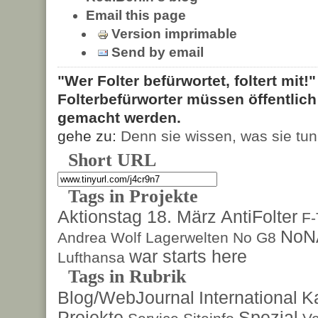
Email this page
Version imprimable
Send by email
"Wer Folter befürwortet, foltert mit!
Folterbefürworter müssen öffentlic
gemacht werden.
gehe zu:
Denn sie wissen, was sie tun
Short URL
Tags in Projekte
Aktionstag 18. März
AntiFolter
F
NoN
Andrea Wolf
Lagerwelten
No G8
war starts here
Lufthansa
Tags in Rubrik
Blog/WebJournal
International
K
Projekte
Spezial