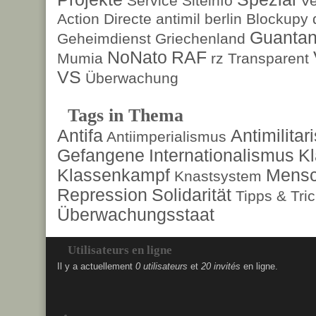
Service
Siteinfo
Ve
Action Directe
antimil
berlin
Blockupy
Guanta
Geheimdienst
Griechenland
NoNato
RAF
Mumia
rz
Transparent
VS
Überwachung
Tags in Thema
Antifa
Antimilita
Antiimperialismus
Gefangene
Internationalismus
Kl
Klassenkampf
Mensc
Knastsystem
Repression
Solidarität
Tipps & Tri
Überwachungsstaat
Utilisateurs en ligne
Il y a actuellement
0 utilisateurs
et
20 invités
en ligne.