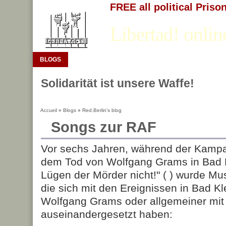
FREE all political Priso
Libertad! onlin
BLOGS
Solidarität ist unsere Waffe!
Accueil
»
Blogs
»
Red.Berlin's blog
Songs zur RAF
Vor sechs Jahren, während der Kamp
dem Tod von Wolfgang Grams in Bad K
Lügen der Mörder nicht!" (
) wurde Mu
die sich mit den Ereignissen in Bad K
Wolfgang Grams oder allgemeiner mit
auseinandergesetzt haben: