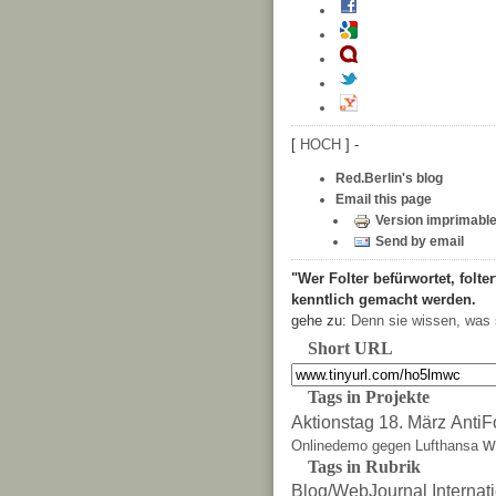
[
HOCH
] -
Red.Berlin's blog
Email this page
Version imprimabl
Send by email
"Wer Folter befürwortet, folter
kenntlich gemacht werden.
gehe zu:
Denn sie wissen, was 
Short URL
Tags in Projekte
Aktionstag 18. März
AntiF
w
Onlinedemo gegen Lufthansa
Tags in Rubrik
Blog/WebJournal
Internat