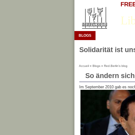
FREE 
Lib
BLOGS
Solidarität ist u
Accueil
»
Blogs
»
Red.Berlin's blog
So ändern sich
Im September 2010 gab es noc