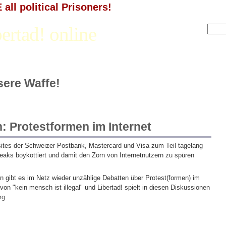
all political Prisoners!
ertad! online
nsere Waffe!
 Protestformen im Internet
ites der Schweizer Postbank, Mastercard und Visa zum Teil tagelang
eaks boykottiert und damit den Zorn von Internetnutzern zu spüren
 gibt es im Netz wieder unzählige Debatten über Protest(formen) im
on "kein mensch ist illegal" und Libertad! spielt in diesen Diskussionen
rg
.