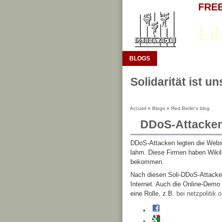
FREE 
Lib
BLOGS
Solidarität ist u
Accueil
»
Blogs
»
Red.Berlin's blog
DDoS-Attacken:
DDoS-Attacken legten die Webs
lahm. Diese Firmen haben Wikil
bekommen.
Nach diesen Soli-DDoS-Attacken
Internet. Auch die Online-Demo v
eine Rolle, z.B.
bei netzpolitik.o