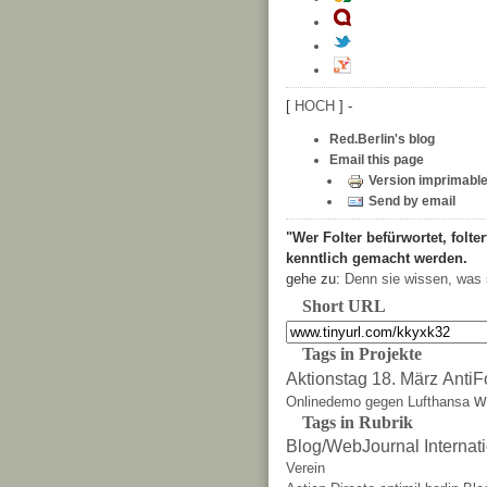
[
HOCH
] -
Red.Berlin's blog
Email this page
Version imprimabl
Send by email
"Wer Folter befürwortet, folter
kenntlich gemacht werden.
gehe zu:
Denn sie wissen, was 
Short URL
Tags in Projekte
Aktionstag 18. März
AntiF
w
Onlinedemo gegen Lufthansa
Tags in Rubrik
Blog/WebJournal
Internat
Verein