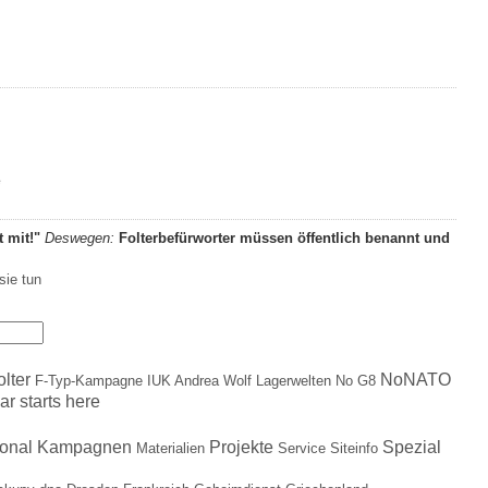
e
t mit!"
Deswegen:
Folterbefürworter müssen öffentlich benannt und
sie tun
olter
NoNATO
F-Typ-Kampagne
IUK Andrea Wolf
Lagerwelten
No G8
ar starts here
ional
Kampagnen
Projekte
Spezial
Materialien
Service
Siteinfo