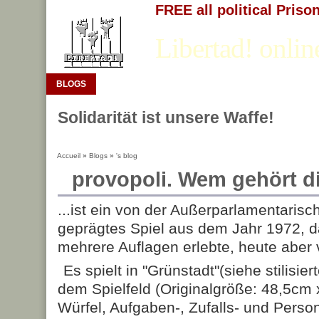
FREE all political Priso
Libertad! onlin
BLOGS
Solidarität ist unsere Waffe!
Accueil
»
Blogs
»
's blog
provopoli. Wem gehört die
...ist ein von der Außerparlamentaris
geprägtes Spiel aus dem Jahr 1972, d
mehrere Auflagen erlebte, heute aber ve
Es spielt in "Grünstadt"(siehe stilisie
dem Spielfeld (Originalgröße: 48,5cm 
Würfel, Aufgaben-, Zufalls- und Perso