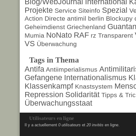
Blog/WebJournal
International
K
Projekte
Spezial
Service
Siteinfo
Ve
Action Directe
antimil
berlin
Blockupy
Guanta
Geheimdienst
Griechenland
NoNato
RAF
Mumia
rz
Transparent
VS
Überwachung
Tags in Thema
Antifa
Antimilita
Antiimperialismus
Gefangene
Internationalismus
Kl
Klassenkampf
Mensc
Knastsystem
Repression
Solidarität
Tipps & Tri
Überwachungsstaat
Utilisateurs en ligne
Il y a actuellement
0 utilisateurs
et
20 invités
en ligne.