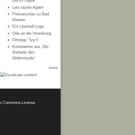
G8/G7-Gipfel
Lets tackle Apple!
Presseschau zu Bad
Kleinen
Ein Libertad!-Logo
Ode an die Unordnung
Filmtipp: Typ F
Kunstwerke aus „Die
Ästhetik des
Widerstands“
more
ve Commons-License