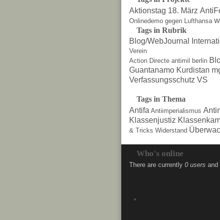
Aktionstag 18. März
AntiF
w
Onlinedemo gegen Lufthansa
Tags in Rubrik
Blog/WebJournal
Internat
Verein
Bl
Action Directe
antimil
berlin
Guantanamo
Kurdistan
m
Verfassungsschutz
VS
Tags in Thema
Antifa
Anti
Antiimperialismus
Klassenjustiz
Klassenkam
Überwac
& Tricks
Widerstand
Who's online
There are currently
0 users
and