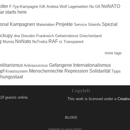
olter
NoNATO
F-Typ-Kampagne
IUK Andrea Wolf
Lagerwelten
No G8
ar starts here
ional
Kampagnen
Projekte
Spezial
Materialien
Service
Siteinfo
ockupy
dna
Dresden
Frankreich
Geheimdienst
Griechenland
g
NoNato
RAF
Mumia
NoTroika
rz
Transparent
more tags
militarismus
Gefangene
Internationalismus
Antirassismus
pf
Menschenrechte
Repression
Solidarität
Knastsystem
Tipps
hungsstaat
Copyleft
19 guests
online.
This work is licensed under a
Creati
BLOGS
Solidarität ist unsere Waffe!