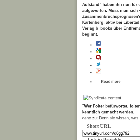
Aufstand" haben ihn nun für 
aufgeworfen. Muss man sich 
Zusammenbruchsprognosen? Ja
Kartenberg, aktiv bei Libert
Verlag b_books über Entfremdu
beginnt.
Read more
"Wer Folter befürwortet, folter
kenntlich gemacht werden.
gehe zu:
Denn sie wissen, was 
Short URL
Tags in Projekte