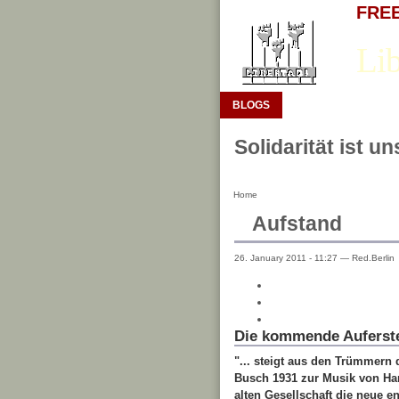
FREE 
Lib
BLOGS
Solidarität ist u
Home
Aufstand
26. January 2011 - 11:27 — Red.Berlin
Die kommende Auferst
"... steigt aus den Trümmern d
Busch 1931 zur Musik von Ha
alten Gesellschaft die neue 