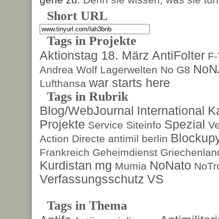
Short URL
Tags in Projekte
Aktionstag 18. März
AntiFolter
F
NoN
Andrea Wolf
Lagerwelten
No G8
war starts here
Lufthansa
Tags in Rubrik
Blog/WebJournal
International
K
Projekte
Spezial
Service
Siteinfo
Ve
Blockup
Action Directe
antimil
berlin
Frankreich
Geheimdienst
Griechenlan
Kurdistan
mg
NoNato
Mumia
NoTr
Verfassungsschutz
VS
Tags in Thema