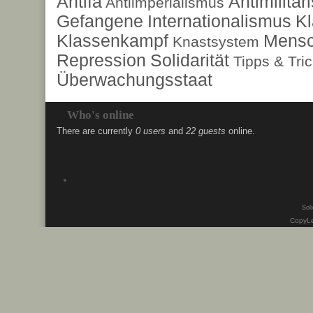
Antifa
Antimilita
Antiimperialismus
Gefangene
Internationalismus
Kl
Klassenkampf
Mensc
Knastsystem
Repression
Solidarität
Tipps & Tri
Überwachungsstaat
Who's online
There are currently
0 users
and
22 guests
online.
Soli
CopyLe