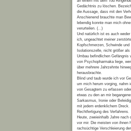
an einem mit dem Tod Ringenden
Gedächtnis zu löschen. Bezeich
die Aussage, dass mit den Ve
Anschienend brauchte man Bewe
lebendig konnte man mich ohne 
verurteilen. (...)
Und natürlich ist es auch wed
ich, ungeachtet meiner zerstör
Kopfschmerzen, Schwinde und Ins
Isolationszelle, nicht größer al
Umbau befindlichen Gefängnis v
von Psychopharmaka liege, wenn
über mehrere Jahrzehnte hinweg 
herausbrachte.
Blind und taub wurde ich vor Ger
um mich herum vorging, nahm ic
von Gesagtem zu erfassen oder e
etwas zu den an mir begangenen 
Sarkasmus, Ironie oder Beleidi
mit jedem erdenklichem Dreck. 
Rechtfertigung des Verfahrens.
Heute, zweieinhalb Jahre nach d
vor mir. Die meisten von ihnen
rachsüchtige Verschleierung der 