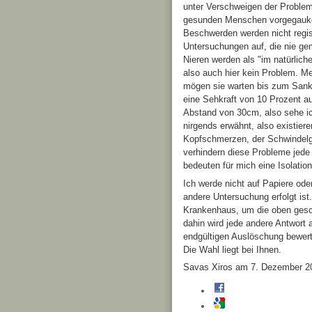
unter Verschweigen der Probleme
gesunden Menschen vorgegaukel
Beschwerden werden nicht regist
Untersuchungen auf, die nie g
Nieren werden als "im natürlic
also auch hier kein Problem. M
mögen sie warten bis zum Sank
eine Sehkraft von 10 Prozent au
Abstand von 30cm, also sehe i
nirgends erwähnt, also existiere
Kopfschmerzen, der Schwindelge
verhindern diese Probleme jede i
bedeuten für mich eine Isolation 
Ich werde nicht auf Papiere ode
andere Untersuchung erfolgt ist.
Krankenhaus, um die oben gesc
dahin wird jede andere Antwort 
endgültigen Auslöschung bewert
Die Wahl liegt bei Ihnen.
Savas Xiros am 7. Dezember 2