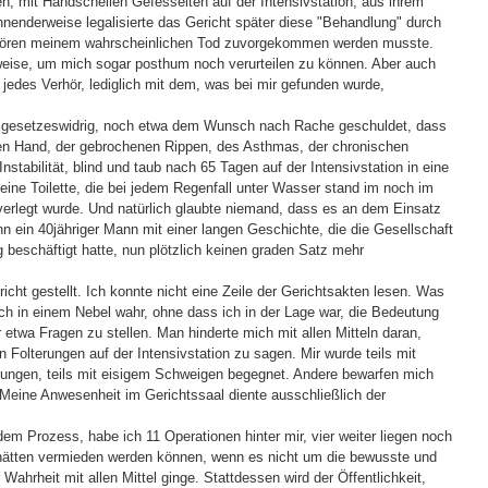
, mit Handschellen Gefesselten auf der Intensivstation, aus ihrem
nenderweise legalisierte das Gericht später diese "Behandlung" durch
rhören meinem wahrscheinlichen Tod zuvorgekommen werden musste.
ise, um mich sogar posthum noch verurteilen zu können. Aber auch
jedes Verhör, lediglich mit dem, was bei mir gefunden wurde,
er gesetzeswidrig, noch etwa dem Wunsch nach Rache geschuldet, dass
ten Hand, der gebrochenen Rippen, des Asthmas, der chronischen
tabilität, blind und taub nach 65 Tagen auf der Intensivstation in eine
s eine Toilette, die bei jedem Regenfall unter Wasser stand im noch im
erlegt wurde. Und natürlich glaubte niemand, dass es an dem Einsatz
 ein 40jähriger Mann mit einer langen Geschichte, die die Gesellschaft
beschäftigt hatte, nun plötzlich keinen graden Satz mehr
icht gestellt. Ich konnte nicht eine Zeile der Gerichtsakten lesen. Was
h in einem Nebel wahr, ohne dass ich in der Lage war, die Bedeutung
twa Fragen zu stellen. Man hinderte mich mit allen Mitteln daran,
Folterungen auf der Intensivstation zu sagen. Mir wurde teils mit
gungen, teils mit eisigem Schweigen begegnet. Andere bewarfen mich
Meine Anwesenheit im Gerichtssaal diente ausschließlich der
em Prozess, habe ich 11 Operationen hinter mir, vier weiter liegen noch
 hätten vermieden werden können, wenn es nicht um die bewusste und
Wahrheit mit allen Mittel ginge. Stattdessen wird der Öffentlichkeit,