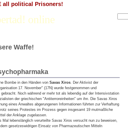
all political Prisoners!
ertad! online
nsere Waffe!
Psychopharmaka
eine Bombe in den Händen von
Savas Xiros
. Der Aktivist der
Organisation 17. November" (17N) wurde festgenommen und
gebracht. Noch während er mehr tot als lebendig auf der Intensivstation
alisten der griechischen "Antiterroreinheiten" um ihn. Die Savas Xiros
hung eines Anwaltes abgerungenen Informationen führten zur Verhaftung
trotz seines Protestes im Prozess gegen insgesamt 19 mutmaßliche
ttel der Anklage zugelassen.
Mal lebenslänglich verurteilte Savas Xiros versucht nun zu beweisen,
 dem gesetzeswidrigen Einsatz von Pharmazeutischen Mitteln