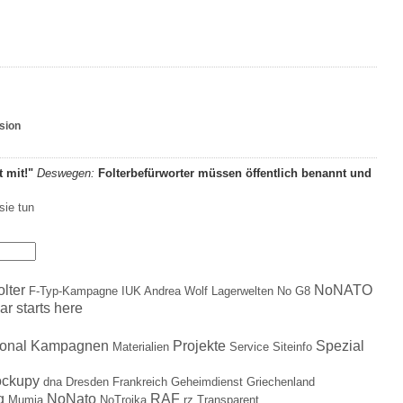
rsion
t mit!"
Deswegen:
Folterbefürworter müssen öffentlich benannt und
sie tun
olter
NoNATO
F-Typ-Kampagne
IUK Andrea Wolf
Lagerwelten
No G8
ar starts here
ional
Kampagnen
Projekte
Spezial
Materialien
Service
Siteinfo
ockupy
dna
Dresden
Frankreich
Geheimdienst
Griechenland
g
NoNato
RAF
Mumia
NoTroika
rz
Transparent