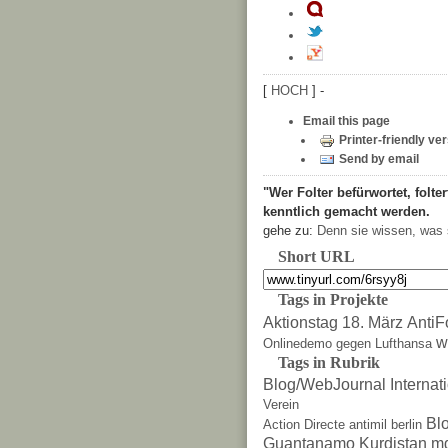
[
HOCH
] -
Email this page
Printer-friendly ve
Send by email
"Wer Folter befürwortet, folter
kenntlich gemacht werden.
gehe zu:
Denn sie wissen, was 
Short URL
Tags in Projekte
Aktionstag 18. März
AntiF
w
Onlinedemo gegen Lufthansa
Tags in Rubrik
Blog/WebJournal
Internat
Verein
Bl
Action Directe
antimil
berlin
Guantanamo
Kurdistan
m