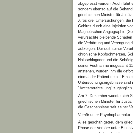
abgepresst wurden. Auch führt e
sondern ebenso auf die Behandl
griechischen Minister für Justi
Xiros drei Untersuchungen, die
Gehirns durch eine Injektion vo
Magnetischen Angiographie (Ge
verursachte bleibende Schäden 
die Verhärtung und Verengung de
aufzeigen. Der seit seiner Verur
chronische Kopfschmerzen, Schw
Halsschlagader und die Schädig
seiner Festnahme insgesamt 11 
anstehen, wurden ihm die geford
einmal der Patient selbst Einsic
Untersuchungsergebnisse sind n
"Antiterrorabteilung" zugänglich.
Am 7. Dezember wandte sich Sav
griechischen Minister für Just
die Geschehnisse seit seiner Ve
Verhör unter Psychopharmaka
Alles geschah getreu dem griec
Phase der Verhöre unter Einsa