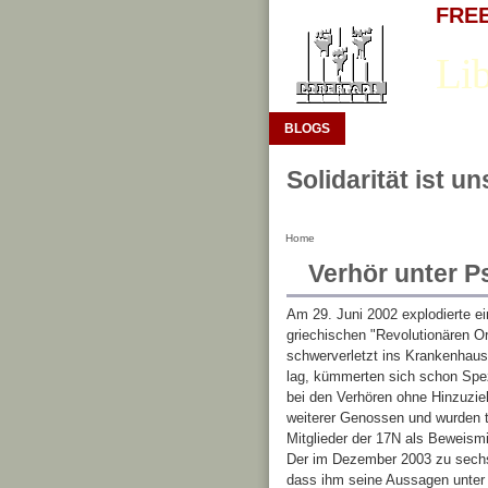
FREE 
Lib
BLOGS
Solidarität ist u
Home
Verhör unter 
Am 29. Juni 2002 explodierte 
griechischen "Revolutionären 
schwerverletzt ins Krankenhaus 
lag, kümmerten sich schon Spezi
bei den Verhören ohne Hinzuzie
weiterer Genossen und wurden 
Mitglieder der 17N als Beweismi
Der im Dezember 2003 zu sechs 
dass ihm seine Aussagen unter