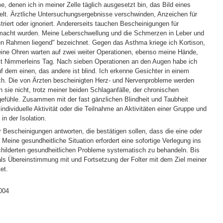
, denen ich in meiner Zelle täglich ausgesetzt bin, das Bild eines
t. Ärztliche Untersuchungsergebnisse verschwinden, Anzeichen für
riert oder ignoriert. Andererseits tauchen Bescheinigungen für
emacht wurden. Meine Leberschwellung und die Schmerzen in Leber und
hen Rahmen liegend" bezeichnet. Gegen das Asthma kriege ich Kortison,
eine Ohren warten auf zwei weiter Operationen, ebenso meine Hände,
t Nimmerleins Tag. Nach sieben Operationen an den Augen habe ich
f dem einen, das andere ist blind. Ich erkenne Gesichter in einem
ch. Die von Ärzten bescheinigten Herz- und Nervenprobleme werden
n sie nicht, trotz meiner beiden Schlaganfälle, der chronischen
fühle. Zusammen mit der fast gänzlichen Blindheit und Taubheit
ndividuelle Aktivität oder die Teilnahme an Aktivitäten einer Gruppe und
in der Isolation.
r Bescheinigungen antworten, die bestätigen sollen, dass die eine oder
 Meine gesundheitliche Situation erfordert eine sofortige Verlegung ins
hilderten gesundheitlichen Probleme systematisch zu behandeln. Bis
als Übereinstimmung mit und Fortsetzung der Folter mit dem Ziel meiner
et.
004