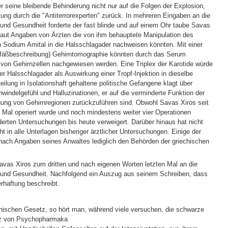
r seine bleibende Behinderung nicht nur auf die Folgen der Explosion,
ung durch die "Antiterrorexperten" zurück. In mehreren Eingaben an die
z und Gesundheit forderte der fast blinde und auf einem Ohr taube Savas
 laut Angaben von Ärzten die von ihm behauptete Manipulation des
n Sodium Amital in die Halsschlagader nachweisen könnten. Mit einer
fäßbeschreibung) Gehirntomographie könnten durch das Serum
von Gehirnzellen nachgewiesen werden. Eine Triplex der Karotide würde
r Halsschlagader als Auswirkung einer Tropf-Injektion in dieselbe
teilung in Isolationshaft gehaltene politische Gefangene klagt über
indelgefühl und Halluzinationen, er auf die verminderte Funktion der
ung von Gehirnregionen zurückzuführen sind. Obwohl Savas Xiros seit
Mal operiert wurde und noch mindestens weiter vier Operationen
erten Untersuchungen bis heute verweigert. Darüber hinaus hat nicht
ht in alle Unterlagen bisheriger ärztlicher Untersuchungen. Einige der
ach Angaben seines Anwaltes lediglich den Behörden der griechischen
as Xiros zum dritten und nach eigenen Worten letzten Mal an die
iz und Gesundheit. Nachfolgend ein Auszug aus seinem Schreiben, dass
rhaftung beschreibt.
hischen Gesetz, so hört man, während viele versuchen, die schwarze
tz von Psychopharmaka