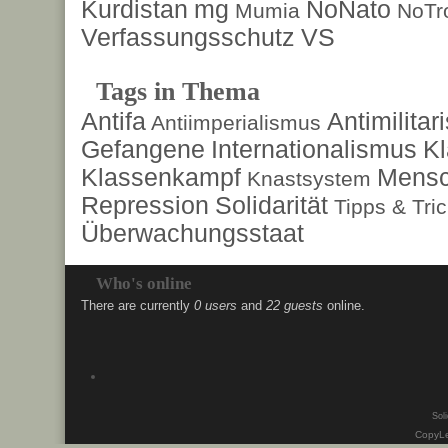
Kurdistan
mg
NoNato
Mumia
NoTr
Verfassungsschutz
VS
Tags in Thema
Antifa
Antimilita
Antiimperialismus
Gefangene
Internationalismus
Kl
Klassenkampf
Mensc
Knastsystem
Repression
Solidarität
Tipps & Tri
Überwachungsstaat
Who's online
There are currently
0 users
and
22 guests
online.
Soli
CopyLe