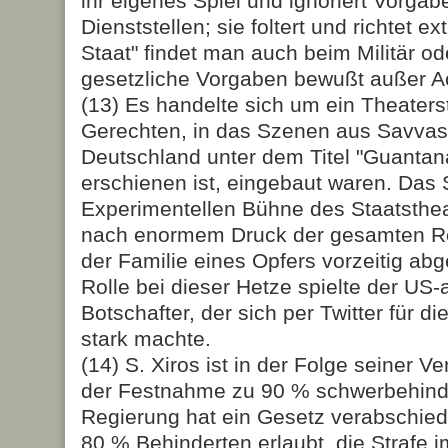
ihr eigenes Spiel und ignoriert Vorga
Dienststellen; sie foltert und richtet ex
Staat" findet man auch beim Militär od
gesetzliche Vorgaben bewußt außer A
(13) Es handelte sich um ein Theater
Gerechten, in das Szenen aus Savvas 
Deutschland unter dem Titel "Guantan
erschienen ist, eingebaut wa­ren. Das
Experimentellen Bühne des Staatsthea
nach enormem Druck der gesamten Re
der Familie eines Opfers vorzeitig abg
Rolle bei dieser Hetze spielte der US
Botschafter, der sich per Twitter für di
stark machte.
(14) S. Xiros ist in der Folge seiner V
der Festnahme zu 90 % schwerbehinder
Regierung hat ein Gesetz verabschied
80 % Behinderten erlaubt, die Strafe 