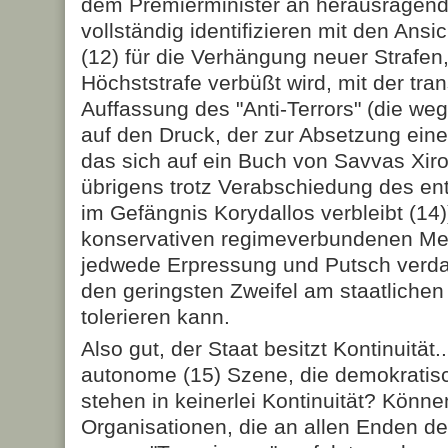
dem Premierminister an herausragender
vollständig iden­tifizieren mit den Ansi
(12) für die Verhängung neuer Strafen
Höchststrafe verbüßt wird, mit der tra
Auffassung des "Anti-Terrors" (die weg
auf den Druck, der zur Absetzung eine
das sich auf ein Buch von Savvas Xiro
übrigens trotz Verabschiedung des e
im Gefängnis Korydallos verbleibt (14
konservativen regimeverbundenen Men­t
jedwede Erpressung und Putsch verda
den ge­ringsten Zweifel am staatlich
tolerieren kann.
Also gut, der Staat besitzt Kontinuität..
autonome (15) Szene, die demo­kra­tisc
stehen in keinerlei Kontinuität? Können
Organisa­tio­nen, die an allen Enden de