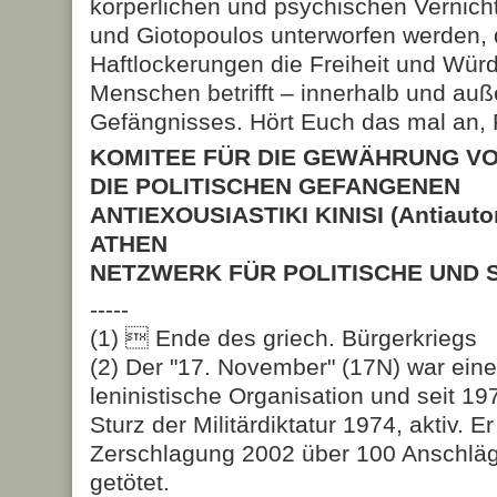
körperlichen und psychischen Vernic
und Giotopoulos unterworfen werden, 
Haftlockerungen die Frei­heit und Wür
Menschen betrifft – innerhalb und auß
Gefängnisses. Hört Euch das mal an, 
KOMITEE FÜR DIE GEWÄHRUNG V
DIE POLITISCHEN GEFANGENEN
ANTIEXOUSIASTIKI KINISI (Antiauto
ATHEN
NETZWERK FÜR POLITISCHE UND 
-----
(1)  Ende des griech. Bürgerkriegs
(2) Der "17. November" (17N) war eine
leninistische Organisation und seit 1
Sturz der Militärdiktatur 1974, aktiv. E
Zerschlagung 2002 über 100 Anschlä
getötet.