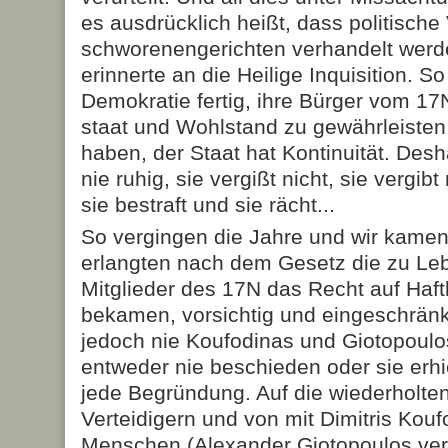
es ausdrücklich heißt, dass politisch
schwore­nen­gerichten verhandelt wer
erinnerte an die Heilige Inquisi­tion. S
Demokratie fertig, ihre Bürger vom 17
staat und Wohlstand zu gewährleisten.
haben, der Staat hat Kon­tinuität. Desh
nie ruhig, sie vergißt nicht, sie vergib
sie bestraft und sie rächt...
So vergingen die Jahre und wir kamen
erlangten nach dem Gesetz die zu Leb
Mitglieder des 17N das Recht auf Haftl
bekamen, vorsichtig und eingeschränk
jedoch nie Koufodi­nas und Giotopoulo
entweder nie beschieden oder sie erh
jede Begründung. Auf die wiederholten
Vertei­di­gern und von mit Dimitris Kou
Menschen (Alexander Giotopoulos ver­­