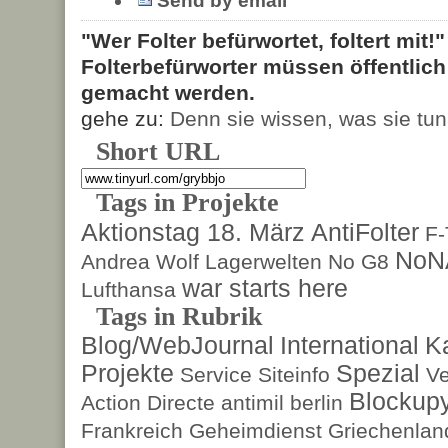
Send by email
"Wer Folter befürwortet, foltert mit!
Folterbefürworter müssen öffentlic
gemacht werden.
gehe zu:
Denn sie wissen, was sie tun
Short URL
Tags in Projekte
Aktionstag 18. März
AntiFolter
F
NoN
Andrea Wolf
Lagerwelten
No G8
war starts here
Lufthansa
Tags in Rubrik
Blog/WebJournal
International
K
Projekte
Spezial
Service
Siteinfo
Ve
Blockup
Action Directe
antimil
berlin
Frankreich
Geheimdienst
Griechenlan