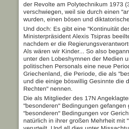
der Revolte am Polytechnikum 1973 (3
verschwiegen, weil sie durch einen "an
wurden, einen bösen und diktatorische
Und doch: Es gibt eine "Kontinuität des
Ministerpräsident Alexis Tsipras beeilt
nachdem er die Regierungsverantwort
Als wären wir Kinder... So also bega
unter den Lobes­hymnen der Medien u
politischen Personals eine neue Perio
Griechenland, die Periode, die als "b
und die einige böswillig Gesinnte die
Rechten" nennen.
Die als Mitglieder des 17N Angeklagt
"besonderen" Bedingungen ge­fangen g
"besonderen" Bedingungen vor Gericht 
natürlich in ihrer großen Mehrheit mit
verurteilt. Und all dies unter Miss­ach