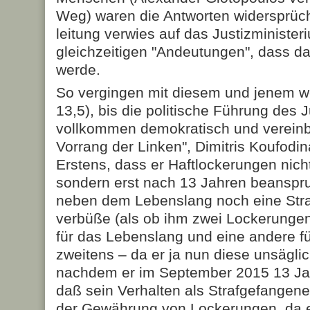
Weg) waren die Antworten widersprüch
leitung verwies auf das Justizministe
gleichzeitigen "Andeutun­gen", dass d
werde.
So vergingen mit diesem und jenem w
13,5), bis die politische Führung des 
vollkommen demokratisch und vereinb
Vorrang der Linken", Dimitris Koufodi
Erstens, dass er Haftlockerungen nich
sondern erst nach 13 Jahren beanspru
neben dem Lebenslang noch eine Stra
verbüße (als ob ihm zwei Lockerunge
für das Lebenslang und eine ande­re fü
zweitens – da er ja nun diese unsägli
nachdem er im September 2015 13 Jah
daß sein Ver­halten als Strafgefangener
der Gewährung von Lockerungen, da er 