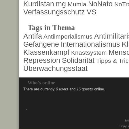
Kurdistan
mg
NoNato
Mumia
NoTr
Verfassungsschutz
VS
Tags in Thema
Antifa
Antimilita
Antiimperialismus
Gefangene
Internationalismus
Kl
Klassenkampf
Mensc
Knastsystem
Repression
Solidarität
Tipps & Tri
Überwachungsstaat
Who's online
There are currently
0 users
and
16 guests
online.
Soli
CopyLe