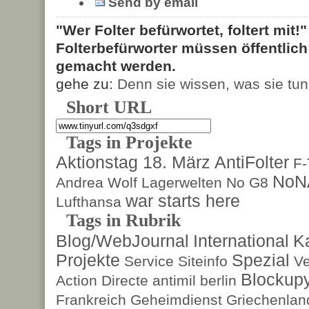
Send by email
"Wer Folter befürwortet, foltert mit!
Folterbefürworter müssen öffentlic
gemacht werden.
gehe zu:
Denn sie wissen, was sie tun
Short URL
Tags in Projekte
Aktionstag 18. März
AntiFolter
F
NoN
Andrea Wolf
Lagerwelten
No G8
war starts here
Lufthansa
Tags in Rubrik
Blog/WebJournal
International
K
Projekte
Spezial
Service
Siteinfo
Ve
Blockup
Action Directe
antimil
berlin
Frankreich
Geheimdienst
Griechenlan