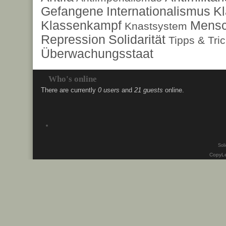
Gefangene
Internationalismus
Kl
Klassenkampf
Mensc
Knastsystem
Repression
Solidarität
Tipps & Tri
Überwachungsstaat
Who's online
There are currently
0 users
and
21 guests
online.
Soli
CopyLe