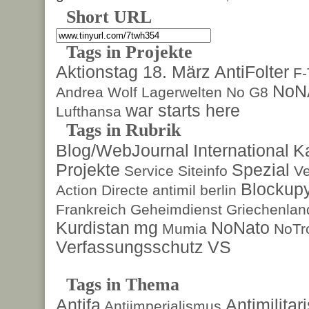
Short URL
Tags in Projekte
Aktionstag 18. März
AntiFolter
F
NoN
Andrea Wolf
Lagerwelten
No G8
war starts here
Lufthansa
Tags in Rubrik
Blog/WebJournal
International
K
Projekte
Spezial
Service
Siteinfo
Ve
Blockup
Action Directe
antimil
berlin
Frankreich
Geheimdienst
Griechenlan
Kurdistan
mg
NoNato
Mumia
NoTr
Verfassungsschutz
VS
Tags in Thema
Antifa
Antimilita
Antiimperialismus