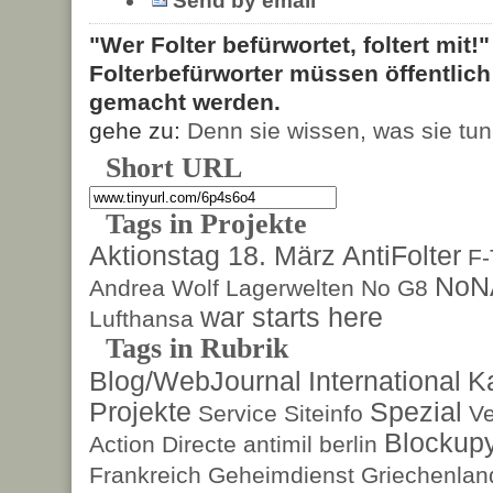
Send by email
"Wer Folter befürwortet, foltert mit!
Folterbefürworter müssen öffentlic
gemacht werden.
gehe zu:
Denn sie wissen, was sie tun
Short URL
Tags in Projekte
Aktionstag 18. März
AntiFolter
F
NoN
Andrea Wolf
Lagerwelten
No G8
war starts here
Lufthansa
Tags in Rubrik
Blog/WebJournal
International
K
Projekte
Spezial
Service
Siteinfo
Ve
Blockup
Action Directe
antimil
berlin
Frankreich
Geheimdienst
Griechenlan