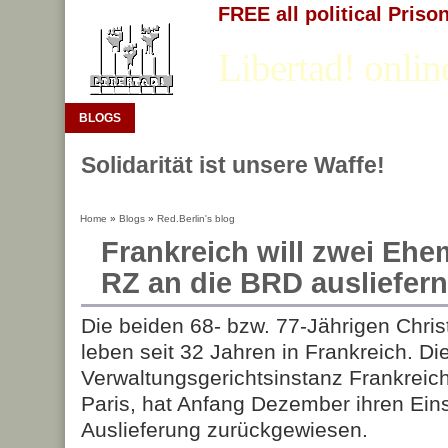
FREE all political Priso
Libertad! onlin
BLOGS
Solidarität ist unsere Waffe!
Home
»
Blogs
»
Red.Berlin's blog
Frankreich will zwei Ehe
RZ an die BRD ausliefern
Die beiden 68- bzw. 77-Jährigen Chris
leben seit 32 Jahren in Frankreich. Di
Verwaltungsgerichtsinstanz Frankreichs
Paris, hat Anfang Dezember ihren Ein
Auslieferung zurückgewiesen.