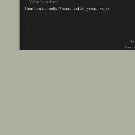
Who's online
There are currently
0 users
and
20 guests
online.
Soli
CopyLe