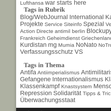
war starts here
Lufthansa
Tags in Rubrik
Blog/WebJournal
International
K
Projekte
Spezial
Service
Siteinfo
Ve
Blockup
Action Directe
antimil
berlin
Frankreich
Geheimdienst
Griechenlan
Kurdistan
mg
NoNato
Mumia
NoTr
Verfassungsschutz
VS
Tags in Thema
Antifa
Antimilita
Antiimperialismus
Gefangene
Internationalismus
Kl
Klassenkampf
Mensc
Knastsystem
Repression
Solidarität
Tipps & Tri
Überwachungsstaat