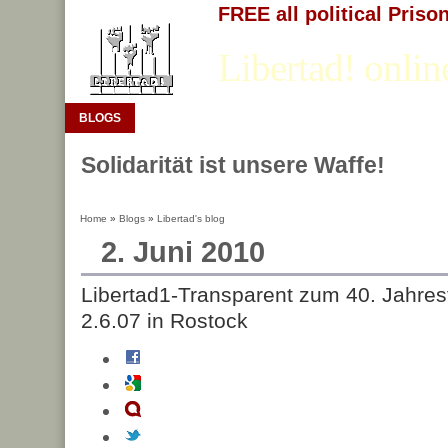
FREE all political Priso
Libertad! onlin
BLOGS
Solidarität ist unsere Waffe!
Home
»
Blogs
»
Libertad's blog
2. Juni 2010
Libertad1-Transparent zum 40. Jahre
2.6.07 in Rostock