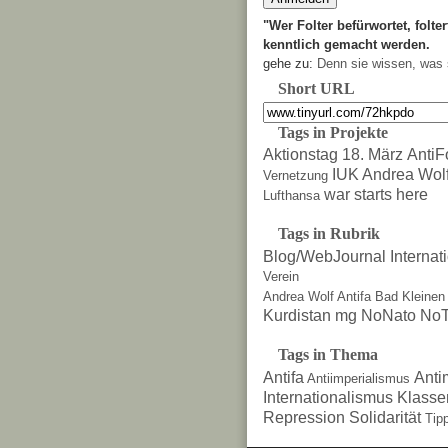
"Wer Folter befürwortet, folter
kenntlich gemacht werden.
gehe zu:
Denn sie wissen, was 
Short URL
Tags in Projekte
Aktionstag 18. März
AntiF
IUK Andrea Wol
Vernetzung
war starts here
Lufthansa
Tags in Rubrik
Blog/WebJournal
Internat
Verein
Andrea Wolf
Antifa
Bad Kleinen
Kurdistan
mg
NoNato
NoT
Tags in Thema
Antifa
Anti
Antiimperialismus
Internationalismus
Klasse
Repression
Solidarität
Tip