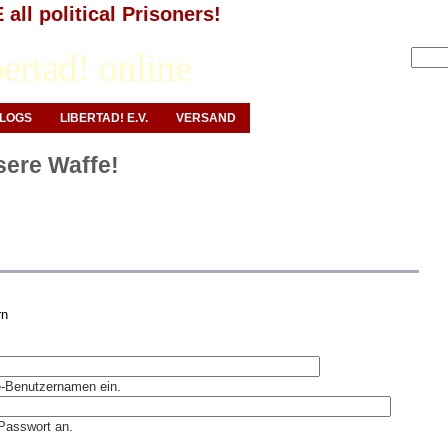
all political Prisoners!
Anmelden
ertad! online
LOGS
LIBERTAD! E.V.
VERSAND
nsere Waffe!
rn
ne-Benutzernamen ein.
Passwort an.