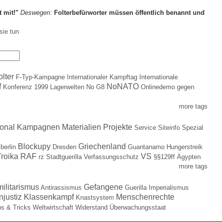
t mit!"
Deswegen:
Folterbefürworter müssen öffentlich benannt und
sie tun
olter
F-Typ-Kampagne
Internationaler Kampftag
Internationale
f
NoNATO
Konferenz 1999
Lagerwelten
No G8
Onlinedemo gegen
more tags
ional
Kampagnen
Materialien
Projekte
Service
Siteinfo
Spezial
Blockupy
Griechenland
berlin
Dresden
Guantanamo
Hungerstreik
roika
RAF
VS
rz
Stadtguerilla
Verfassungsschutz
§§129ff
Ägypten
more tags
militarismus
Gefangene
Antirassismus
Guerilla
Imperialismus
njustiz
Klassenkampf
Menschenrechte
Knastsystem
ps & Tricks
Weltwirtschaft
Widerstand
Überwachungsstaat