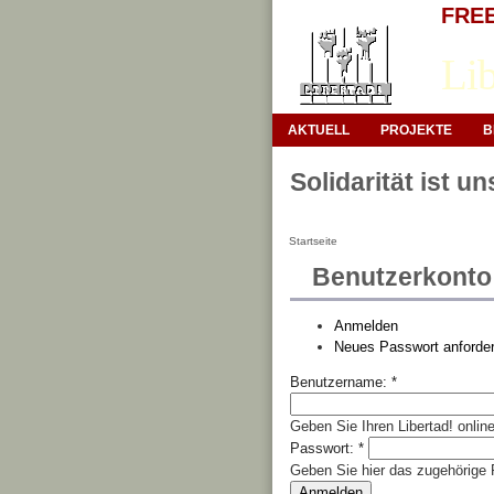
FREE 
Lib
AKTUELL
PROJEKTE
B
Solidarität ist u
Startseite
Benutzerkonto
Anmelden
Neues Passwort anforde
Benutzername:
*
Geben Sie Ihren Libertad! onli
Passwort:
*
Geben Sie hier das zugehörige 